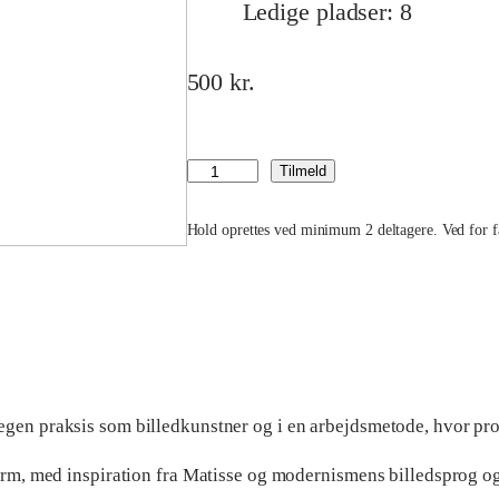
Ledige pladser: 8
500
kr.
A
Tilmeld
t
Hold oprettes ved minimum 2 deltagere. Ved for få
m
a
l
e
e
gen praksis som billedkunstner og i en arbejdsmetode, hvor proc
t
p
orm, med inspiration fra Matisse og modernismens billedsprog og