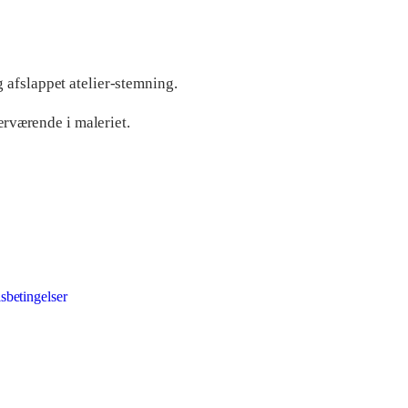
g afslappet atelier-stemning.
ærværende i maleriet.
lsbetingelser