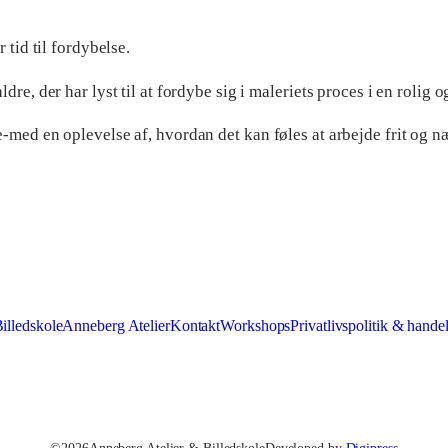
o
r
 tid til fordybelse.
t
e, der har lyst til at fordybe sig i maleriets proces i en rolig o
r
med en oplevelse af, hvordan det kan føles at arbejde frit og n
æ
t
a
n
t
a
illedskole
Anneberg Atelier
Kontakt
Workshops
Privatlivspolitik & hande
l