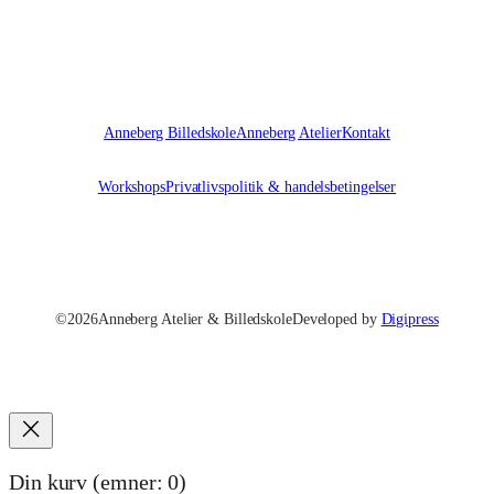
t
a
l
Anneberg Billedskole
Anneberg Atelier
Kontakt
Workshops
Privatlivspolitik & handelsbetingelser
©
2026
Anneberg Atelier & Billedskole
Developed by
Digipress
Din kurv
(emner: 0)