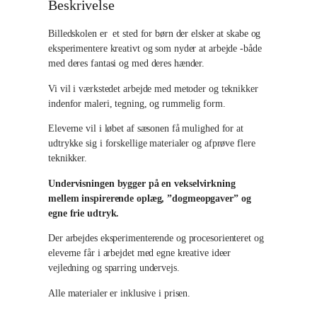
k
Beskrivelse
o
Billedskolen er et sted for børn der elsker at skabe og
l
eksperimentere kreativt og som nyder at arbejde -både
e
med deres fantasi og med deres hænder.
h
Vi vil i værkstedet arbejde med metoder og teknikker
o
indenfor maleri, tegning, og rummelig form.
l
Eleverne vil i løbet af sæsonen få mulighed for at
d
udtrykke sig i forskellige materialer og afprøve flere
T
teknikker.
i
Undervisningen bygger på en vekselvirkning
r
mellem inspirerende oplæg, ”dogmeopgaver” og
s
egne frie udtryk.
d
Der arbejdes eksperimenterende og procesorienteret og
a
eleverne får i arbejdet med egne kreative ideer
vejledning og sparring undervejs.
g
a
Alle materialer er inklusive i prisen.
n