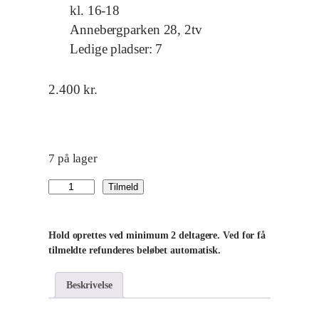
kl. 16-18
Annebergparken 28, 2tv
Ledige pladser: 7
2.400
kr.
7 på lager
B
Tilmeld
i
l
Hold oprettes ved minimum 2 deltagere. Ved for få
l
tilmeldte refunderes beløbet automatisk.
e
d
Beskrivelse
s