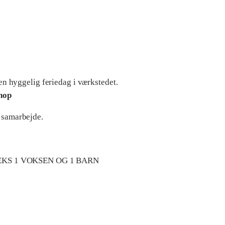
m
m
e
f
a
 en hyggelig feriedag i værkstedet.
n
hop
g
 samarbejde.
e
r
w
EKS 1 VOKSEN OG 1 BARN
o
r
k
s