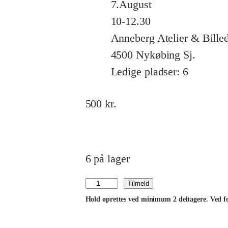
7.August
10-12.30
Anneberg Atelier & Bille
4500 Nykøbing Sj.
Ledige pladser: 6
500
kr.
6 på lager
D
Tilmeld
Hold oprettes ved minimum 2 deltagere. Ved fo
r
ø