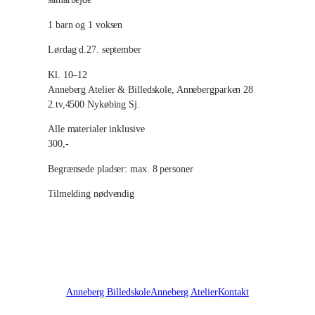
e
1 barn og 1 voksen
r
Lørdag d.27. september
w
Kl. 10–12
o
Anneberg Atelier & Billedskole, Annebergparken 28
r
2.tv,4500 Nykøbing Sj.
k
Alle materialer inklusive
s
300,-
h
Begrænsede pladser: max. 8 personer
o
p
Tilmelding nødvendig
a
n
t
a
l
Anneberg Billedskole
Anneberg Atelier
Kontakt