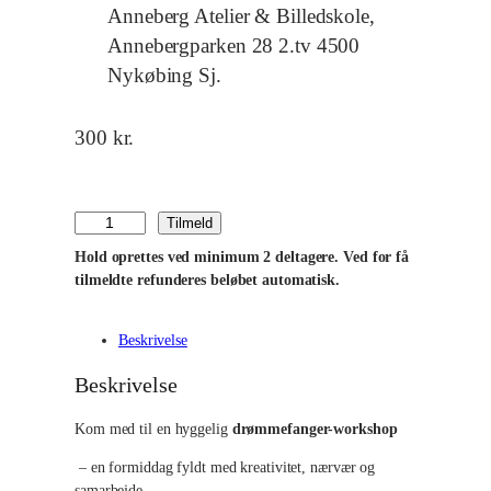
Anneberg Atelier & Billedskole,
Annebergparken 28 2.tv 4500
Nykøbing Sj.
300
kr.
D
Tilmeld
r
Hold oprettes ved minimum 2 deltagere. Ved for få
tilmeldte refunderes beløbet automatisk.
ø
m
Beskrivelse
m
e
Beskrivelse
f
Kom med til en hyggelig
drømmefanger-workshop
a
n
– en formiddag fyldt med kreativitet, nærvær og
g
samarbejde